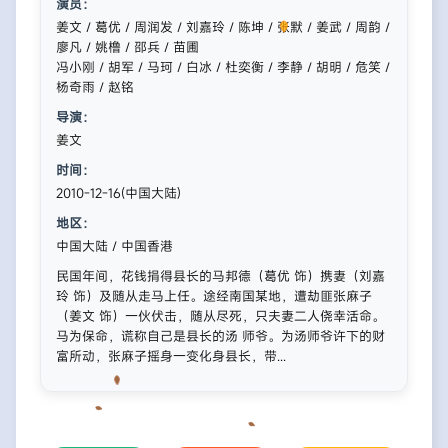
演员：
姜文 / 葛优 / 周润发 / 刘嘉玲 / 陈坤 / 张默 / 姜武 / 周韵 /
廖凡 / 姚橹 / 邵兵 / 苗圃
冯小刚 / 胡军 / 马珂 / 白冰 / 杜奕衡 / 李静 / 胡明 / 危笑 /
杨奇雨 / 赵铭
导演：
姜文
时间：
2010-12-16(中国大陆)
地区：
中国大陆 / 中国香港
民国年间，花钱捐得县长的马邦德（葛优 饰）携妻（刘嘉
玲 饰）及随从走马上任。途经南国某地，遭劫匪张麻子
（姜文 饰）一伙伏击，随从尽死，只夫妻二人侥幸活命。
马为保命，谎称自己是县长的汤 师爷。为汤师爷许下的财
富所动，张麻子摇身一变化身县长，带...