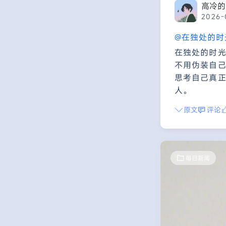
高冷的
2026-
@在独处的时
在独处的时
不用伪装自
思考自己真
人。
原文
评论
每日新闻