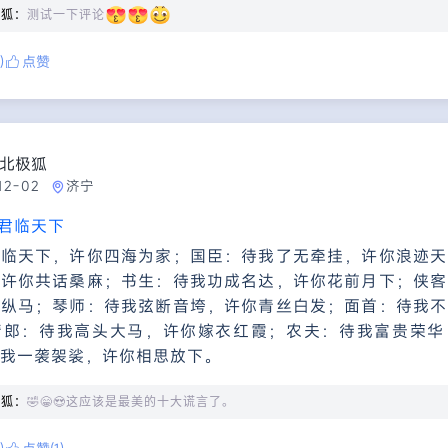
极狐：
测试一下评论
)
点赞
北极狐
12-02
济宁
君临天下
君临天下，许你四海为家；国臣：待我了无牵挂，许你浪迹天
，许你共话桑麻；书生：待我功成名达，许你花前月下；侠客
歌纵马；琴师：待我弦断音垮，许你青丝白发；面首：待我不
情郎：待我高头大马，许你嫁衣红霞；农夫：待我富贵荣华
我一袭袈裟，许你相思放下。
极狐：
🤣😁😍这应该是最美的十大谎言了。