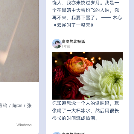
饶人，我亦未饶过岁月。我是一
个在黑暗中大雪纷飞的人呐，你
再不来，我要下雪了。 —— 木心
《云雀叫了一整天》
高冷的北极狐
1 年前
你知道思念一个人的滋味吗，就
玲 / 陈坤 / 张
像喝了一大杯冰水，然后用很长
很长的时间流成热泪。
Windows