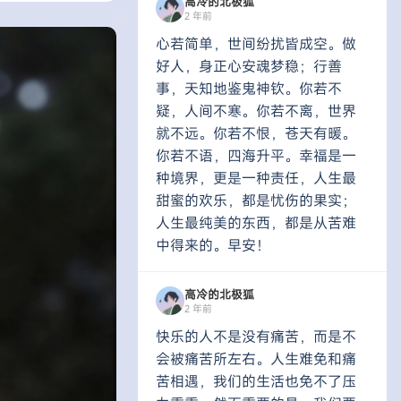
高冷的北极狐
2 年前
心若简单，世间纷扰皆成空。做
好人，身正心安魂梦稳；行善
事，天知地鉴鬼神钦。你若不
疑，人间不寒。你若不离，世界
就不远。你若不恨，苍天有暖。
你若不语，四海升平。幸福是一
种境界，更是一种责任，人生最
甜蜜的欢乐，都是忧伤的果实；
人生最纯美的东西，都是从苦难
中得来的。早安！
高冷的北极狐
2 年前
快乐的人不是没有痛苦，而是不
会被痛苦所左右。人生难免和痛
苦相遇，我们的生活也免不了压