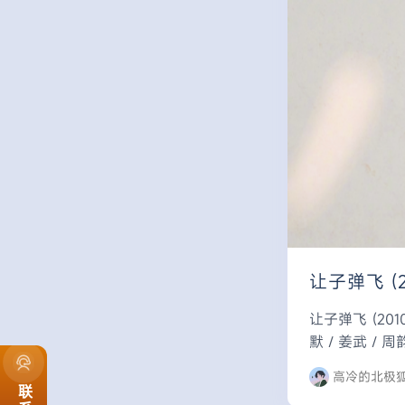
让子弹飞 (2
让子弹飞 (201
默 / 姜武 / 周韵
高冷的北极