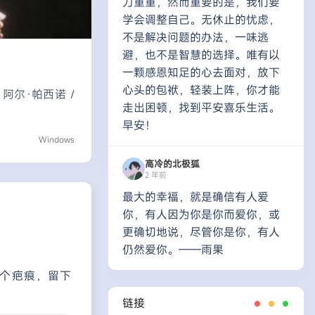
力重重，然而重要的是，我们要
学会调整自己。无休止的忧虑，
不是解决问题的办法，一味逃
避，也不是智慧的选择。唯有以
一颗感恩知足的心去面对，放下
心头的包袱，轻装上阵，你才能
/ 阿尔·帕西诺 /
走出困顿，找到平安喜乐生活。
早安！
Windows
高冷的北极狐
2 年前
最大的幸福，就是确信有人爱
你，有人因为你是你而爱你，或
更确切地说，尽管你是你，有人
仍然爱你。——雨果
个疤痕，留下
链接