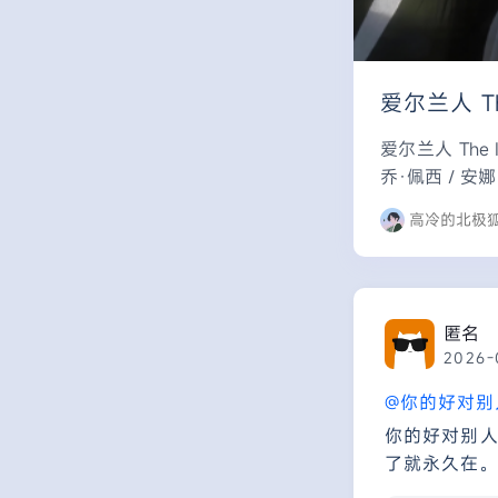
爱尔兰人 The
爱尔兰人 The 
乔·佩西 / 安娜
高冷的北极
匿名
2026-
@你的好对别
你的好对别
了就永久在。