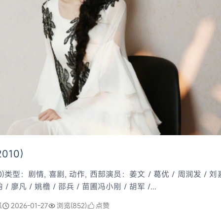
010)
0)类型：剧情, 喜剧, 动作, 西部演员：姜文 / 葛优 / 周润发 / 刘嘉
 / 廖凡 / 姚橹 / 邵兵 / 苗圃冯小刚 / 胡军 /...
狐
2026-01-27
浏览(852)
点赞