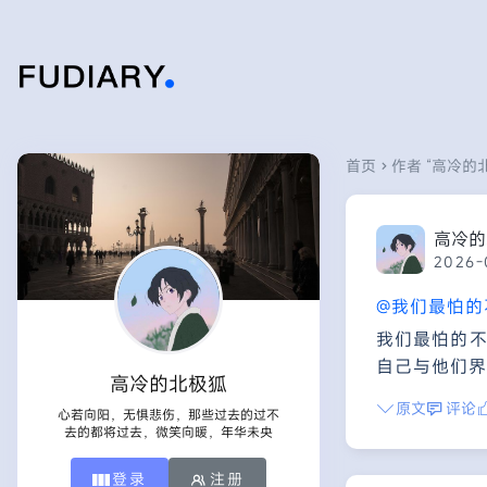
首页
作者 “高冷的北
高冷的
2026-
@我们最怕的
我们最怕的
自己与他们界
高冷的北极狐
原文
评论
心若向阳，无惧悲伤，那些过去的过不
去的都将过去，微笑向暖，年华未央
登录
注册