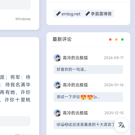
emlog.net
李晨露博客
Windows
最新评论
高冷的北极狐
2026-05-17
好喜欢的一句话。
涯；将军：待
：待我名满华
高冷的北极狐
2026-01-16
再有她，许你
测试一下评论
[o...
，许你十里桃
高冷的北极狐
2025-12-15
🤣😁😍这应该是最美的十大谎言了。