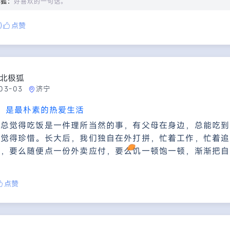
极狐：
好喜欢的一句话。
)
点赞
北极狐
03-03
济宁
，是最朴素的热爱生活
们总觉得吃饭是一件理所当然的事，有父母在身边，总能吃到
会觉得珍惜。长大后，我们独自在外打拼，忙着工作，忙着追
事，要么随便点一份外卖应付，要么饥一顿饱一顿，渐渐把自
点赞