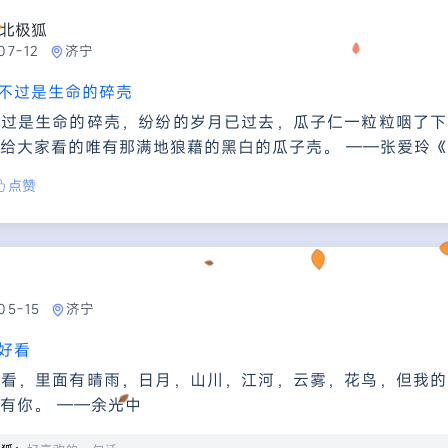
北极狐
07-12
济宁
不过是生命的碎壳
不过是生命的碎壳，纷纷的岁月已过去，瓜子仁一粒粒咽了下
给大家看的唯有那满地狼藉的黑白的瓜子壳。 ——张爱玲
点赞
05-15
济宁
好看
好看，里面有晴雨，日月，山川，江河，云雾，花鸟，但我的
有你。 ——余光中