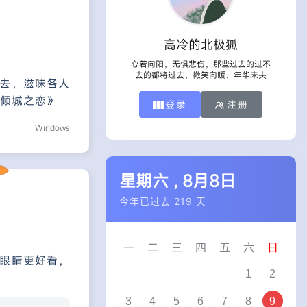
高冷的北极狐
心若向阳，无惧悲伤，那些过去的过不
去的都将过去，微笑向暖，年华未央
去，滋味各人
《倾城之恋》
登录
注册
Windows
星期六 , 8月8日
今年已过去 219 天
一
二
三
四
五
六
日
眼睛更好看，
1
2
3
4
5
6
7
8
9