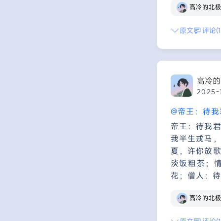
高冷的北
原文
评论(1
高冷的
2025-
@帝王：待我
帝王：待我
我半生戎马
夏，许你放
淡饭粗茶；
花；僧人：待
高冷的北