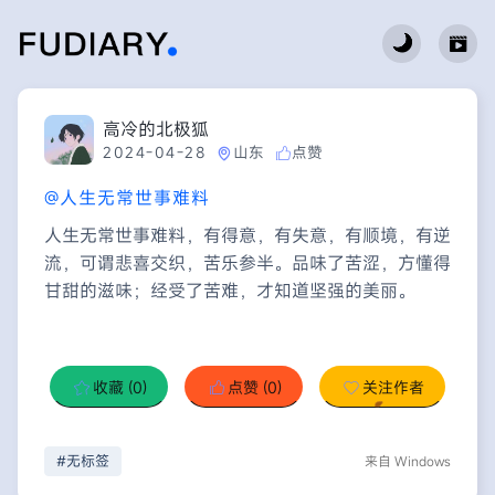
高冷的北极狐
2024-04-28
山东
点赞
@人生无常世事难料
人生无常世事难料，有得意，有失意，有顺境，有逆
流，可谓悲喜交织，苦乐参半。品味了苦涩，方懂得
甘甜的滋味；经受了苦难，才知道坚强的美丽。
收藏
(0)
点赞
(0)
关注作者
#无标签
来自 Windows